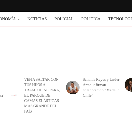
ONOMÍA
NOTICIAS
POLICIAL
POLITICA
TECNOLOG
VEN A SALTAR CON
Sammis Reyes y Under
TUS HIJOS A
Armour firman
TRAMPOLINE PARK,
colaboración “Made In
as?
EL PARQUE DE
Chile”
CAMAS ELÁSTICAS
MÁS GRANDE DEL
PAÍS