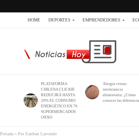
HOME
DEPORTES
EMPRENDEDORES
EC
PLATAFORMA
Alergia versus
CHILENA CLICKIE
intolerancia
REDUCIRÁ HASTA
alimentaria: ¿Cómo
20% EL CONSUMO
conocer las diferenci
ENERGÉTICO EN 76
SUPERMERCADOS
OXXO
Portada
»
Por Esteban Larrondo