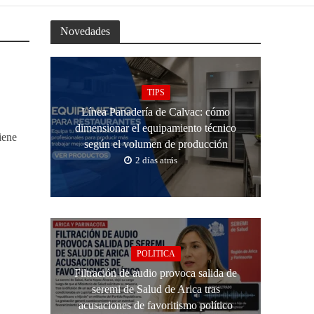
Novedades
TIPS
Línea Panadería de Calvac: cómo
dimensionar el equipamiento técnico
iene
según el volumen de producción
2 días atrás
POLITICA
Filtración de audio provoca salida de
seremi de Salud de Arica tras
acusaciones de favoritismo político