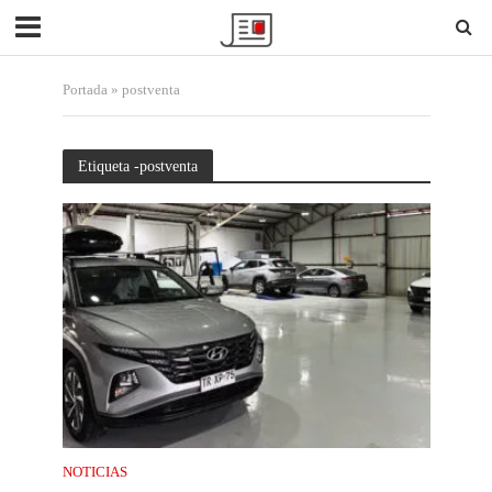
Portada
»
postventa
Etiqueta -postventa
NOTICIAS