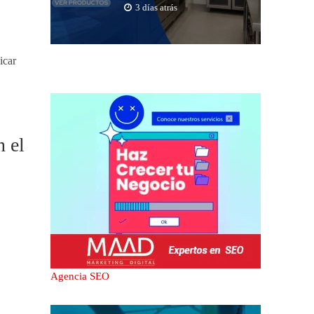
3 días atrás
icar
n el
Agencia SEO