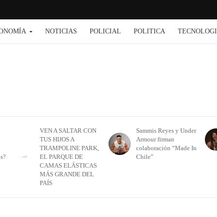
ONOMÍA
NOTICIAS
POLICIAL
POLITICA
TECNOLOG
VEN A SALTAR CON
Sammis Reyes y Under
TUS HIJOS A
Armour firman
TRAMPOLINE PARK,
colaboración “Made In
as?
EL PARQUE DE
Chile”
CAMAS ELÁSTICAS
MÁS GRANDE DEL
PAÍS