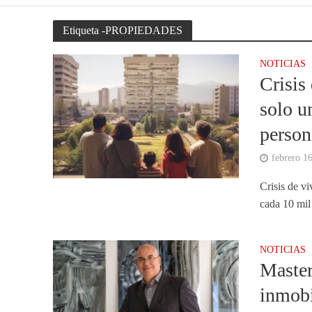
Etiqueta -PROPIEDADES
NOTICIAS
Crisis
solo u
person
febrero 1
Crisis de v
cada 10 mil
NOTICIAS
Master
inmobi