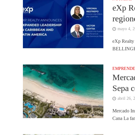
eXp Re
region
mayo 4, 
eXp Realty 
BELLINGHAM
EMPREND
Mercad
Sepa c
abril 26, 
Mercado Inm
Cana La fam