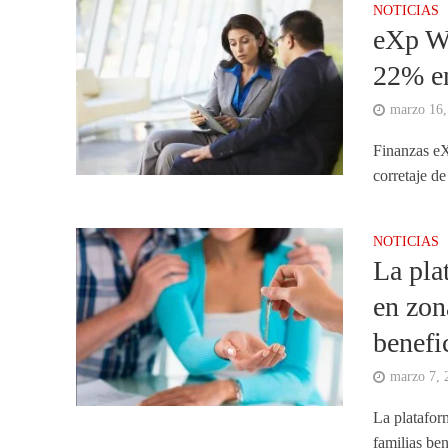
NOTICIAS
eXp Wo
22% e
marzo 16,
Finanzas e
corretaje de
NOTICIAS
La pla
en zon
benefi
marzo 7, 
La platafor
familias ben