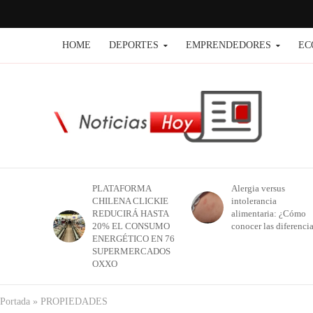
HOME
DEPORTES
EMPRENDEDORES
EC
PLATAFORMA
Alergia versus
CHILENA CLICKIE
intolerancia
REDUCIRÁ HASTA
alimentaria: ¿Cómo
20% EL CONSUMO
conocer las diferenci
ENERGÉTICO EN 76
SUPERMERCADOS
OXXO
Portada
»
PROPIEDADES