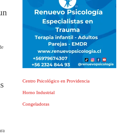
un
de
Centro Psicológico en Providencia
s
Horno Industrial
Congeladoras
ara