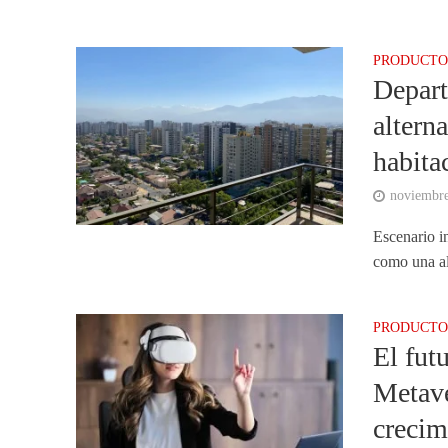
PRODUCTO
Depar
alterna
habita
noviembre
Escenario i
como una alt
PRODUCTO
El fut
Metave
crecim