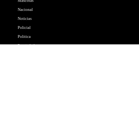
Mascotas
Nacional
Noticias
Policial
Politica
Propiedades
Salud
Tecnologia
Transformación Digital
Turismo
Chocolates
Cultural
Eventos
Gastronomía
Hoteles
Lugares