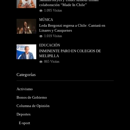
Sammis Reyes y Under Armour firman
colaboración “Made In Chile”
1.095 Visitas
MÚSICA
Leda Bergonzi regresa a Chile: Cantará en
Linares y Cauquenes
1.019 Visitas
EDUCACIÓN
INMINENTE PARO EN COLEGIOS DE
MELIPILLA
865 Visitas
Categorías
Activismo
Bonos de Gobierno
Columna de Opinión
Deportes
E-sport