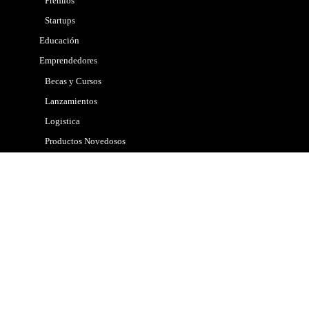
Premios
Startups
Educación
Emprendedores
Becas y Cursos
Lanzamientos
Logistica
Productos Novedosos
Tips
Gobierno
Internacional
Marketing
Mascotas
Nacional
Noticias
Policial