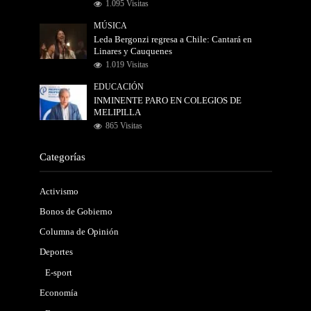
1.095 Visitas
MÚSICA
Leda Bergonzi regresa a Chile: Cantará en
Linares y Cauquenes
1.019 Visitas
EDUCACIÓN
INMINENTE PARO EN COLEGIOS DE
MELIPILLA
865 Visitas
Categorías
Activismo
Bonos de Gobierno
Columna de Opinión
Deportes
E-sport
Economía