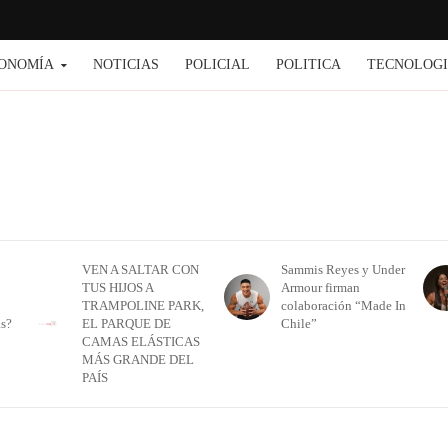
ONOMÍA
NOTICIAS
POLICIAL
POLITICA
TECNOLOG
VEN A SALTAR CON
Sammis Reyes y Under
TUS HIJOS A
Armour firman
TRAMPOLINE PARK,
colaboración “Made In
as?
EL PARQUE DE
Chile”
CAMAS ELÁSTICAS
MÁS GRANDE DEL
PAÍS