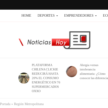
HOME
DEPORTES
EMPRENDEDORES
EC
PLATAFORMA
Alergia versus
CHILENA CLICKIE
intolerancia
REDUCIRÁ HASTA
alimentaria: ¿Cómo
20% EL CONSUMO
conocer las diferenci
ENERGÉTICO EN 76
SUPERMERCADOS
OXXO
Portada
»
Región Metropolitana