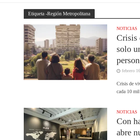
Etiqueta -Región Metropolitana
NOTICIAS
Crisis
solo u
person
febrero 1
Crisis de v
cada 10 mil
NOTICIAS
Con ha
abre n