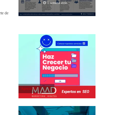
1 semana atrás
rte de
Agencia SEO