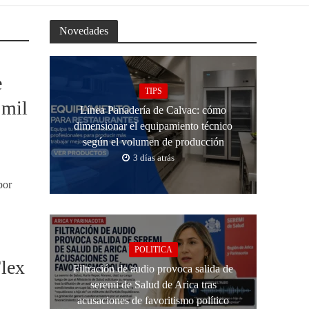
Novedades
e
TIPS
 mil
Línea Panadería de Calvac: cómo
dimensionar el equipamiento técnico
según el volumen de producción
3 días atrás
por
POLITICA
Flex
Filtración de audio provoca salida de
seremi de Salud de Arica tras
acusaciones de favoritismo político