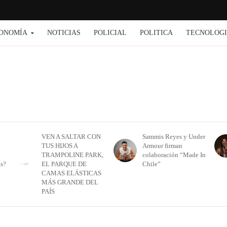
ONOMÍA
NOTICIAS
POLICIAL
POLITICA
TECNOLOG
VEN A SALTAR CON
Sammis Reyes y Under
TUS HIJOS A
Armour firman
TRAMPOLINE PARK,
colaboración “Made In
as?
EL PARQUE DE
Chile”
CAMAS ELÁSTICAS
MÁS GRANDE DEL
PAÍS