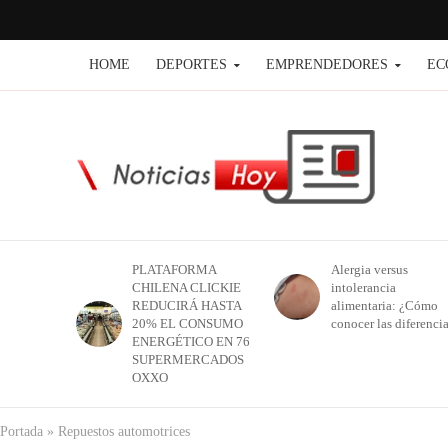
HOME
DEPORTES
EMPRENDEDORES
EC
PLATAFORMA
Alergia versus
CHILENA CLICKIE
intolerancia
REDUCIRÁ HASTA
alimentaria: ¿Cómo
20% EL CONSUMO
conocer las diferenci
ENERGÉTICO EN 76
SUPERMERCADOS
OXXO
Portada
»
Repuestos automotrices