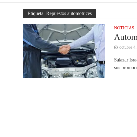
Etiqueta -Repuestos automotrices
NOTICIAS
Automo
octubre 4
Salazar Isr
sus promoci