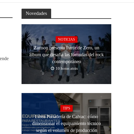
Novedades
NOTICIAS
Zarison presenta Partir de Zero, un
álbum que desafía las fórmulas del rock
iende
contemporáneo
10 horas atrás
TIPS
Línea Panadería de Calvac: cómo
dimensionar el equipamiento técnico
según el volumen de producción