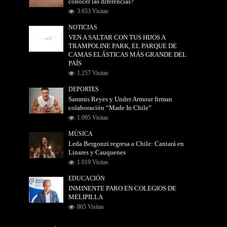
conocer las diferencias?
3.653 Visitas
NOTICIAS
VEN A SALTAR CON TUS HIJOS A
TRAMPOLINE PARK, EL PARQUE DE
CAMAS ELÁSTICAS MÁS GRANDE DEL
PAÍS
1.257 Visitas
DEPORTES
Sammis Reyes y Under Armour firman
colaboración “Made In Chile”
1.095 Visitas
MÚSICA
Leda Bergonzi regresa a Chile: Cantará en
Linares y Cauquenes
1.019 Visitas
EDUCACIÓN
INMINENTE PARO EN COLEGIOS DE
MELIPILLA
865 Visitas