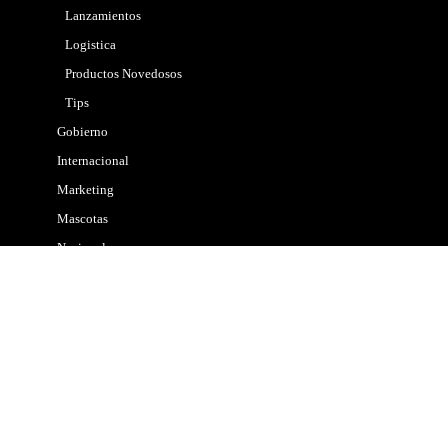
Lanzamientos
Logistica
Productos Novedosos
Tips
Gobierno
Internacional
Marketing
Mascotas
Nacional
Noticias
Policial
Politica
Propiedades
Salud
Tecnologia