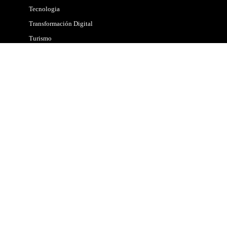
Tecnologia
Transformación Digital
Turismo
Chocolates
Cultural
Eventos
Gastronomía
Hoteles
Lugares
Música
Viajes
Vinos & Cerveza
Copyright © 2026. | Maad
Diseño Web
| Medio electrónico
registrado en DIBAM según Ley 19.733