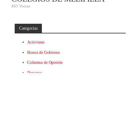
865 Visitas
Categorías
Activismo
Bonos de Gobierno
Columna de Opinión
Deportes
E-sport
Economía
Ecommerce
Fintech
Nombramientos
Premios
Startups