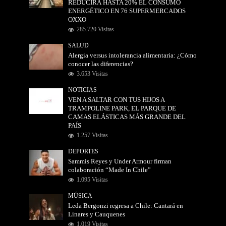
REDUCIRÁ HASTA 20% EL CONSUMO
ENERGÉTICO EN 76 SUPERMERCADOS
OXXO
285.720 Visitas
SALUD
Alergia versus intolerancia alimentaria: ¿Cómo
conocer las diferencias?
3.653 Visitas
NOTICIAS
VEN A SALTAR CON TUS HIJOS A
TRAMPOLINE PARK, EL PARQUE DE
CAMAS ELÁSTICAS MÁS GRANDE DEL
PAÍS
1.257 Visitas
DEPORTES
Sammis Reyes y Under Armour firman
colaboración “Made In Chile”
1.095 Visitas
MÚSICA
Leda Bergonzi regresa a Chile: Cantará en
Linares y Cauquenes
1.019 Visitas