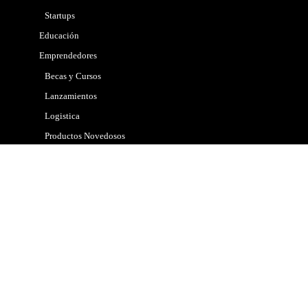
Startups
Educación
Emprendedores
Becas y Cursos
Lanzamientos
Logistica
Productos Novedosos
Tips
Gobierno
Internacional
Marketing
Mascotas
Nacional
Noticias
Policial