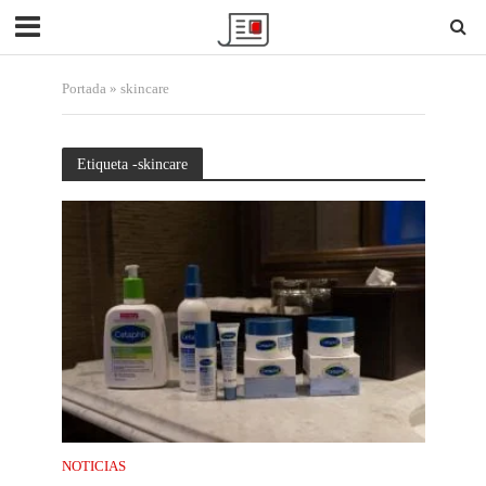
Portada
»
skincare
Etiqueta -skincare
NOTICIAS