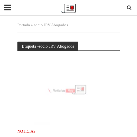
Portada
»
socio JRV Abogados
Etiqueta -socio JRV Abogados
NOTICIAS