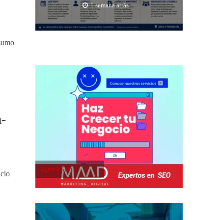
1 semana atrás
nsumo
a-
Agencia SEO
icio