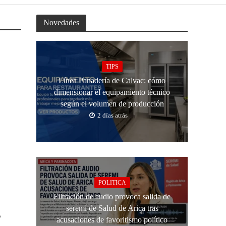
Novedades
TIPS
Línea Panadería de Calvac: cómo
dimensionar el equipamiento técnico
según el volumen de producción
2 días atrás
POLITICA
Filtración de audio provoca salida de
seremi de Salud de Arica tras
s
acusaciones de favoritismo político