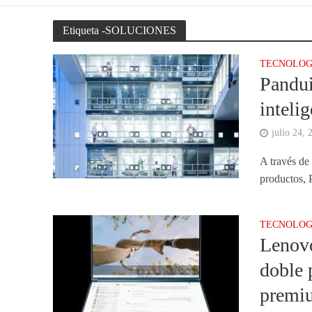
Etiqueta -SOLUCIONES
TECNOLOG
Pandui
inteli
julio 24, 
A través de
productos, P
TECNOLOG
Lenovo
doble 
premiu