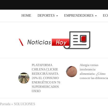
HOME
DEPORTES
EMPRENDEDORES
EC
PLATAFORMA
Alergia versus
CHILENA CLICKIE
intolerancia
REDUCIRÁ HASTA
alimentaria: ¿Cómo
20% EL CONSUMO
conocer las diferenci
ENERGÉTICO EN 76
SUPERMERCADOS
OXXO
Portada
»
SOLUCIONES