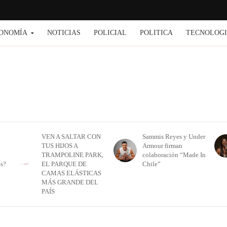
ONOMÍA
NOTICIAS
POLICIAL
POLITICA
TECNOLOG
VEN A SALTAR CON
Sammis Reyes y Under
TUS HIJOS A
Armour firman
TRAMPOLINE PARK,
colaboración “Made In
as?
EL PARQUE DE
Chile”
CAMAS ELÁSTICAS
MÁS GRANDE DEL
PAÍS