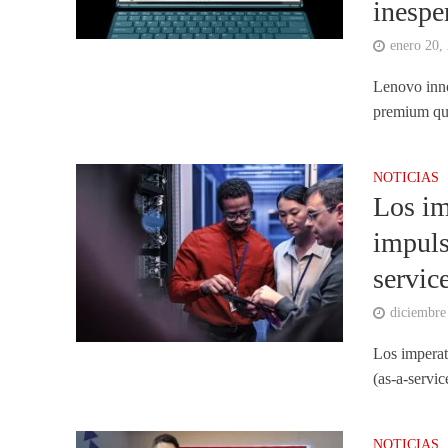
inespe
enero 20,
Lenovo inno
premium que
NOTICIAS
Los im
impuls
servic
diciembre
Los imperat
(as-a-servic
NOTICIAS