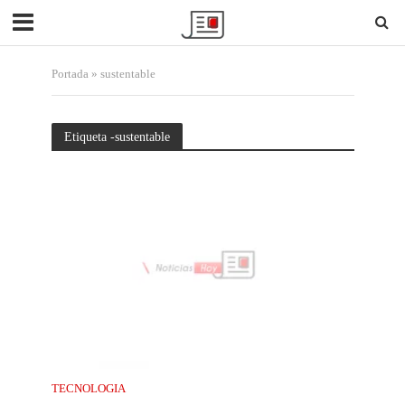
Portada
»
sustentable
Etiqueta -sustentable
TECNOLOGIA