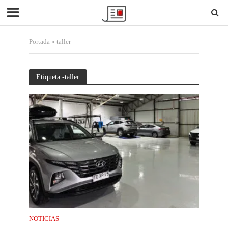
Portada
»
taller
Etiqueta -taller
NOTICIAS