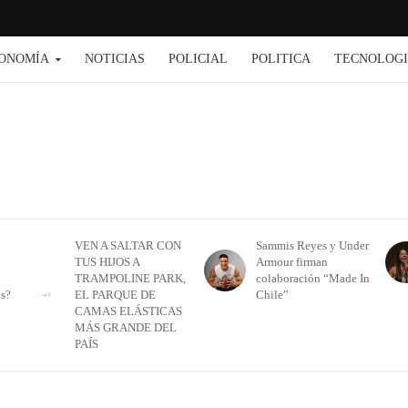
ONOMÍA
NOTICIAS
POLICIAL
POLITICA
TECNOLOG
VEN A SALTAR CON
Sammis Reyes y Under
TUS HIJOS A
Armour firman
TRAMPOLINE PARK,
colaboración “Made In
as?
EL PARQUE DE
Chile”
CAMAS ELÁSTICAS
MÁS GRANDE DEL
PAÍS