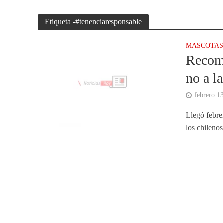
Etiqueta -#tenenciaresponsable
MASCOTA
Recome
no a l
febrero 1
Llegó febre
los chilenos