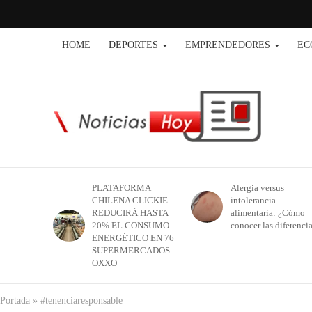
HOME
DEPORTES
EMPRENDEDORES
EC
PLATAFORMA
Alergia versus
CHILENA CLICKIE
intolerancia
REDUCIRÁ HASTA
alimentaria: ¿Cómo
20% EL CONSUMO
conocer las diferenci
ENERGÉTICO EN 76
SUPERMERCADOS
OXXO
Portada
»
#tenenciaresponsable