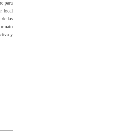
ne para
r local
 de las
formato
ctivo y