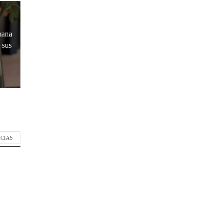
mana
 sus
ICIAS