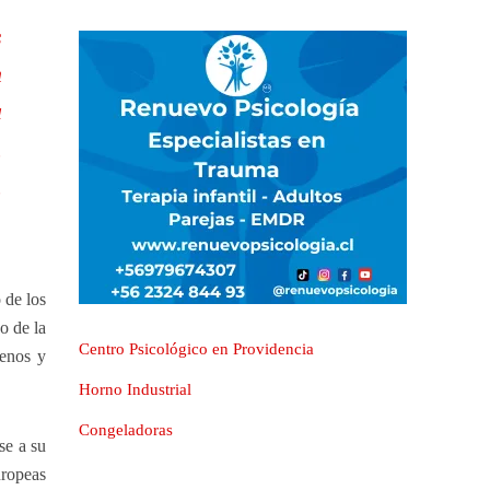
s
n
a
,
,
 de los
o de la
Centro Psicológico en Providencia
lenos y
Horno Industrial
Congeladoras
se a su
uropeas