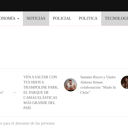
ONOMÍA
NOTICIAS
POLICIAL
POLITICA
TECNOLOG
VEN A SALTAR CON
Sammis Reyes y Under
TUS HIJOS A
Armour firman
TRAMPOLINE PARK,
colaboración “Made In
as?
EL PARQUE DE
Chile”
CAMAS ELÁSTICAS
MÁS GRANDE DEL
PAÍS
e para el descanso de las personas