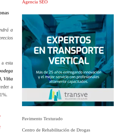
Agencia SEO
sonas
ndrá a
precios
 a esta
bodega
0, Viña
ceder a
71%.
e
Pavimento Texturado
n
Centro de Rehabilitación de Drogas
.