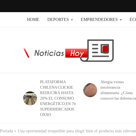
HOME
DEPORTES
EMPRENDEDORES
EC
PLATAFORMA
Alergia versus
CHILENA CLICKIE
intolerancia
REDUCIRÁ HASTA
alimentaria: ¿Cómo
20% EL CONSUMO
conocer las diferenci
ENERGÉTICO EN 76
SUPERMERCADOS
OXXO
Portada
»
Una oportunidad irrepetible para elegir bien el producto más relevant