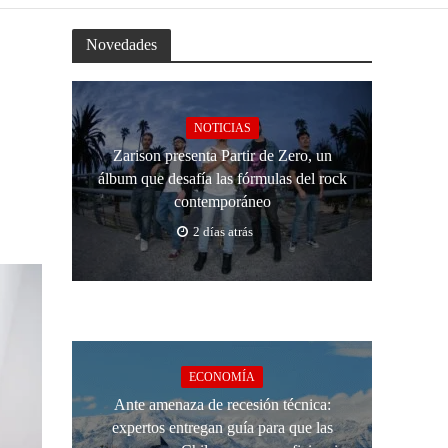
Novedades
NOTICIAS
Zarison presenta Partir de Zero, un
álbum que desafía las fórmulas del rock
contemporáneo
2 días atrás
ECONOMÍA
Ante amenaza de recesión técnica:
expertos entregan guía para que las