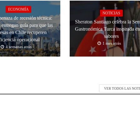
ECONOMÍA
NOTICIAS
enaza de recesión técnica:
Sheraton Santiago celebra la Se
 entregan guía para que las
Gastronómica Turca inspirada en
esas en Chile recuperen
sabores
ficiencia operacional
1 mes atrás
4 semanas atrás
VER TODOS LAS NOT