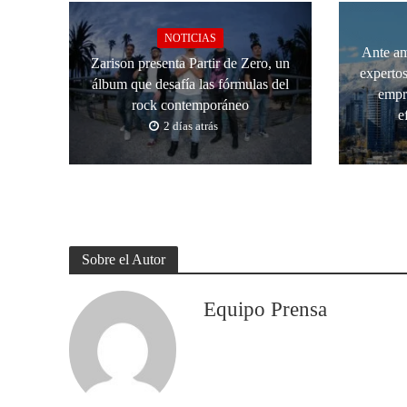
NOTICIAS
Ante am
Zarison presenta Partir de Zero, un
expertos
álbum que desafía las fórmulas del
empr
rock contemporáneo
e
2 días atrás
Sobre el Autor
Equipo Prensa