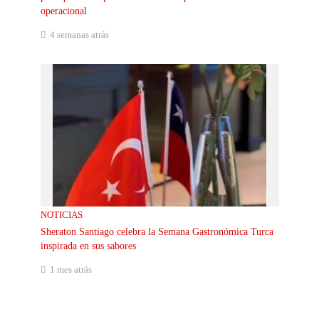
operacional
4 semanas atrás
NOTICIAS
Sheraton Santiago celebra la Semana Gastronómica Turca
inspirada en sus sabores
1 mes atrás