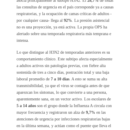
asocia principalmente al subtipo H3N2. El
28,7%
de todas
las consultas de urgencia en el país corresponde ya a causas
respiratorias, y la ocupación de camas críticas de adultos -
por cualquier causa- llega al
92%
. La presión asistencial
no es una proyección, ya está activa. La propia OPS ha
alertado sobre una temporada respiratoria más temprana e
intensa.
Lo que distingue al H3N2 de temporadas anteriores es su
comportamiento clínico. Este subtipo afecta especialmente
a adultos activos sin patologías previas, con fiebre alta
sostenida de tres a cinco días, postración total y una baja
laboral promedio de
7 a 10 días
. A esto se suma su alta
transmisibilidad, ya que el virus se contagia antes de que
aparezcan los síntomas, lo que convierte a una persona,
aparentemente sana, en un vector activo. Los escolares de
5 a 14 años
son el grupo donde la Influenza A circula con
mayor frecuencia y registraron un alza de
9,7%
en las
atenciones de urgencia por infecciones respiratorias bajas
en la última semana, y actúan como el puente que lleva el