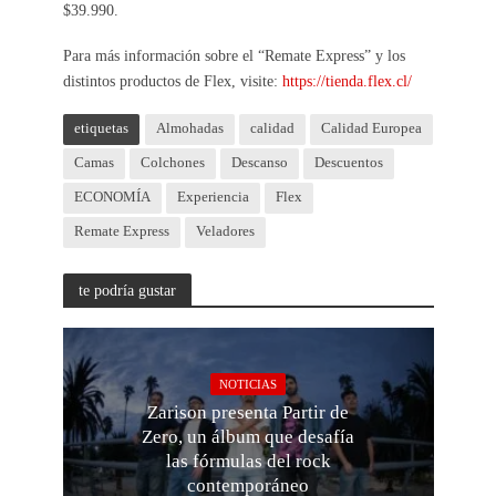
$39.990.
Para más información sobre el “Remate Express” y los
distintos productos de Flex, visite:
https://tienda.flex.cl/
etiquetas
Almohadas
calidad
Calidad Europea
Camas
Colchones
Descanso
Descuentos
ECONOMÍA
Experiencia
Flex
Remate Express
Veladores
te podría gustar
NOTICIAS
Zarison presenta Partir de
Zero, un álbum que desafía
las fórmulas del rock
contemporáneo