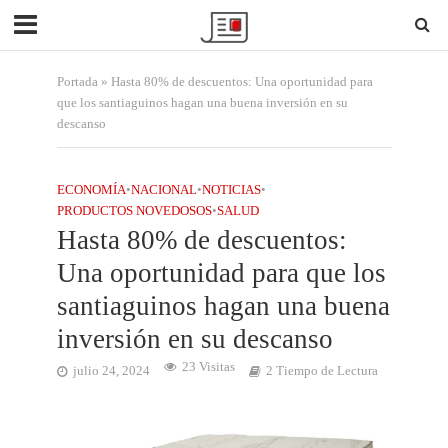
Portada
»
Hasta 80% de descuentos: Una oportunidad para
que los santiaguinos hagan una buena inversión en su
descanso
ECONOMÍA
•
NACIONAL
•
NOTICIAS
•
PRODUCTOS NOVEDOSOS
•
SALUD
Hasta 80% de descuentos:
Una oportunidad para que los
santiaguinos hagan una buena
inversión en su descanso
23 Visitas
julio 24, 2024
2 Tiempo de Lectura