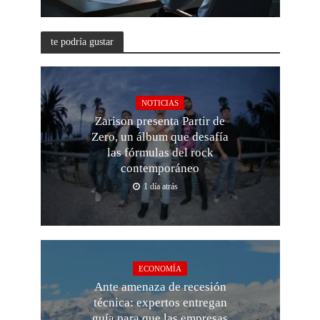
te podría gustar
NOTICIAS
Zarison presenta Partir de
Zero, un álbum que desafía
las fórmulas del rock
contemporáneo
1 día atrás
ECONOMÍA
Ante amenaza de recesión
técnica: expertos entregan
guía para que las empresas