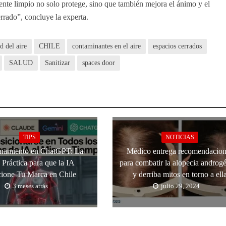
ente limpio no solo protege, sino que también mejora el ánimo y el
errado”, concluye la experta.
d del aire
CHILE
contaminantes en el aire
espacios cerrados
SALUD
Sanitizar
spaces door
TIPS
NOTICIAS
onamiento en ChatGPT: La
Médico entrega recomendacion
 Práctica para que la IA
para combatir la alopecia androg
ione Tu Marca en Chile
y derriba mitos en torno a ell
3 meses atrás
julio 29, 2024