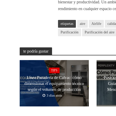
bienestar y productividad. Un ambi
rendimiento en cualquier espacio c
etiquetas
aire
Airlife
calida
Purificación
Purificación del aire
te podría gustar
TIPS
Línea Panadería de Calvac: cómo
Posici
dimensionar el equipamiento técnico
Guía
según el volumen de producción
Menc
3 días atrás