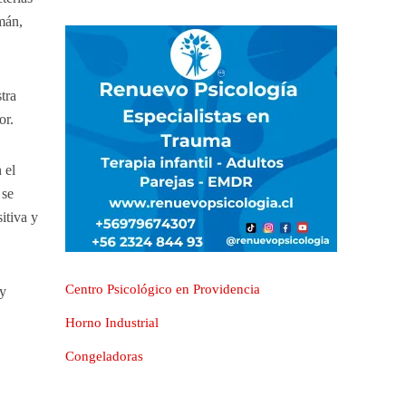
mán,
tra
ior.
 el
 se
itiva y
Centro Psicológico en Providencia
 y
Horno Industrial
Congeladoras