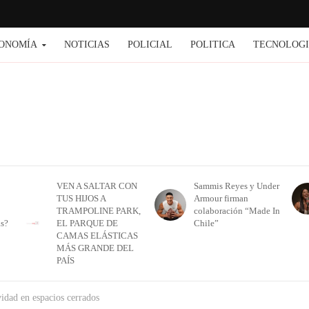
ONOMÍA
NOTICIAS
POLICIAL
POLITICA
TECNOLOG
VEN A SALTAR CON
Sammis Reyes y Under
TUS HIJOS A
Armour firman
TRAMPOLINE PARK,
colaboración “Made In
as?
EL PARQUE DE
Chile”
CAMAS ELÁSTICAS
MÁS GRANDE DEL
PAÍS
vidad en espacios cerrados