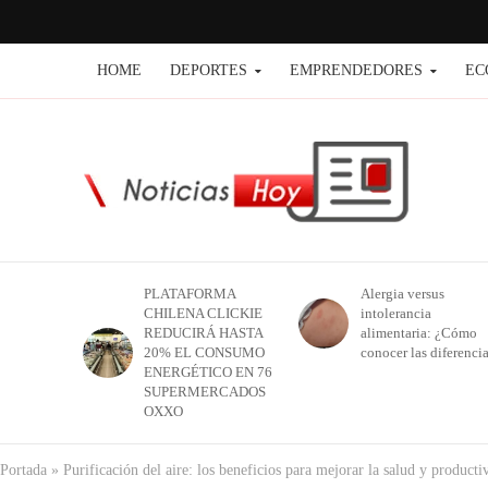
HOME
DEPORTES
EMPRENDEDORES
EC
PLATAFORMA
Alergia versus
CHILENA CLICKIE
intolerancia
REDUCIRÁ HASTA
alimentaria: ¿Cómo
20% EL CONSUMO
conocer las diferenci
ENERGÉTICO EN 76
SUPERMERCADOS
OXXO
Portada
»
Purificación del aire: los beneficios para mejorar la salud y producti