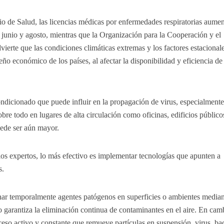
io de Salud, las licencias médicas por enfermedades respiratorias aume
 junio y agosto, mientras que la Organización para la Cooperación y el
rte que las condiciones climáticas extremas y los factores estacional
ño económico de los países, al afectar la disponibilidad y eficiencia de 
ndicionado que puede influir en la propagación de virus, especialmente
re todo en lugares de alta circulación como oficinas, edificios público
puede ser aún mayor.
los expertos, lo más efectivo es implementar tecnologías que apunten a
dos.
inar temporalmente agentes patógenos en superficies o ambientes media
o garantiza la eliminación continua de contaminantes en el aire. En camb
ceso activo y constante que remueve partículas en suspensión, virus, bac