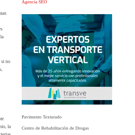
Agencia SEO
ntan
es
la
 si no
s,
Pavimento Texturado
nte
io, la
Centro de Rehabilitación de Drogas
terias