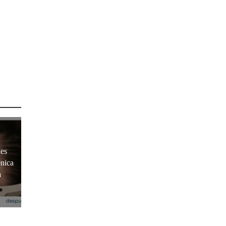
es
énica
a