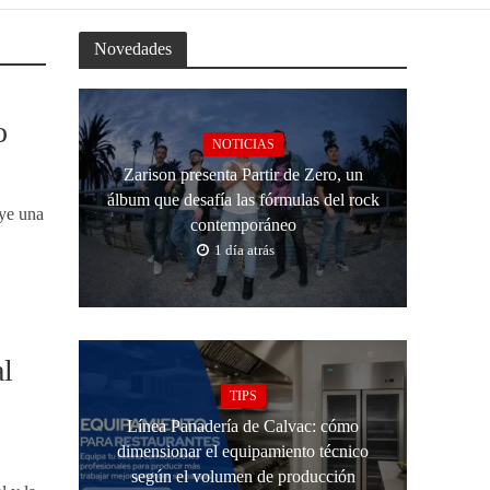
Novedades
o
NOTICIAS
Zarison presenta Partir de Zero, un
álbum que desafía las fórmulas del rock
uye una
contemporáneo
1 día atrás
al
TIPS
Línea Panadería de Calvac: cómo
dimensionar el equipamiento técnico
según el volumen de producción