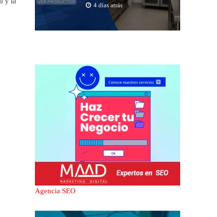
l y la
4 días atrás
Agencia SEO