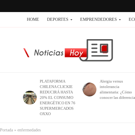
HOME
DEPORTES
EMPRENDEDORES
EC
PLATAFORMA
Alergia versus
CHILENA CLICKIE
intolerancia
REDUCIRÁ HASTA
alimentaria: ¿Cómo
20% EL CONSUMO
conocer las diferenci
ENERGÉTICO EN 76
SUPERMERCADOS
OXXO
Portada
»
enfermedades