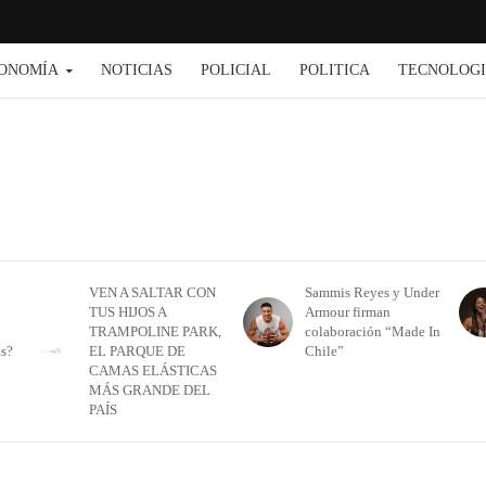
ONOMÍA
NOTICIAS
POLICIAL
POLITICA
TECNOLOG
VEN A SALTAR CON
Sammis Reyes y Under
TUS HIJOS A
Armour firman
TRAMPOLINE PARK,
colaboración “Made In
as?
EL PARQUE DE
Chile”
CAMAS ELÁSTICAS
MÁS GRANDE DEL
PAÍS