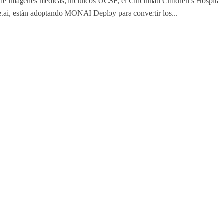
 de imágenes médicas, incluidos UCSF, el Cincinnati Children’s Hospita
e.ai, están adoptando MONAI Deploy para convertir los...