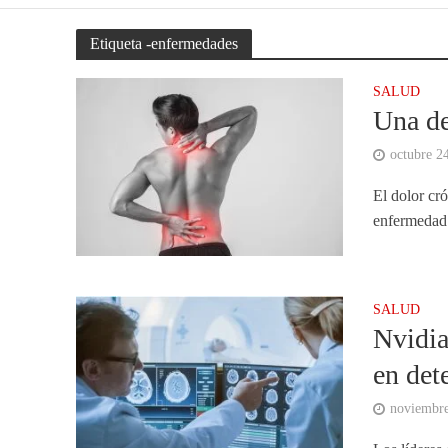
Etiqueta -enfermedades
SALUD
Una de
octubre 2
El dolor cró
enfermedad 
SALUD
Nvidia
en det
noviembre