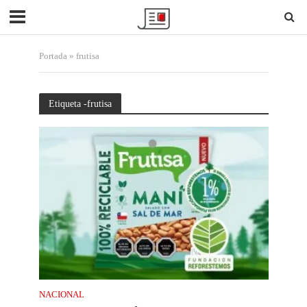
Portada
»
frutisa
Etiqueta -frutisa
NACIONAL