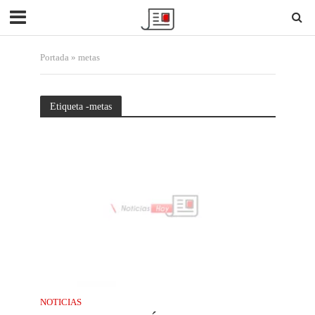
Portada
»
metas
Etiqueta -metas
NOTICIAS