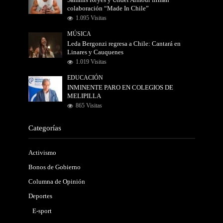
Sammis Reyes y Under Armour firman
colaboración “Made In Chile”
1.095 Visitas
MÚSICA
Leda Bergonzi regresa a Chile: Cantará en
Linares y Cauquenes
1.019 Visitas
EDUCACIÓN
INMINENTE PARO EN COLEGIOS DE
MELIPILLA
865 Visitas
Categorías
Activismo
Bonos de Gobierno
Columna de Opinión
Deportes
E-sport