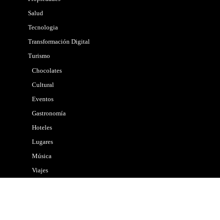
Salud
Tecnologia
Transformación Digital
Turismo
Chocolates
Cultural
Eventos
Gastronomía
Hoteles
Lugares
Música
Viajes
Vinos & Cerveza
Copyright © 2026. | Maad
Diseño Web
| Medio electrónico