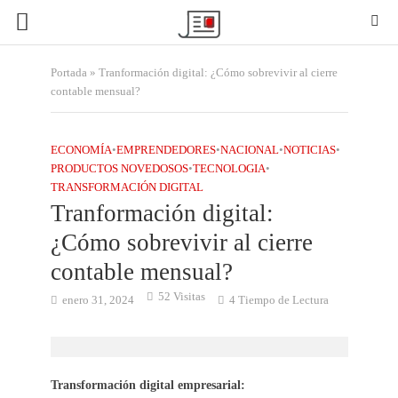
Portada
»
Tranformación digital: ¿Cómo sobrevivir al cierre
contable mensual?
ECONOMÍA
•
EMPRENDEDORES
•
NACIONAL
•
NOTICIAS
•
PRODUCTOS NOVEDOSOS
•
TECNOLOGIA
•
TRANSFORMACIÓN DIGITAL
Tranformación digital:
¿Cómo sobrevivir al cierre
contable mensual?
52 Visitas
enero 31, 2024
4 Tiempo de Lectura
Transformación digital empresarial: