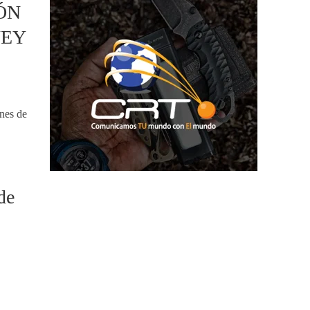
ÓN
NEY
ones de
de