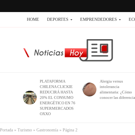
HOME
DEPORTES
EMPRENDEDORES
EC
PLATAFORMA
Alergia versus
CHILENA CLICKIE
intolerancia
REDUCIRÁ HASTA
alimentaria: ¿Cómo
20% EL CONSUMO
conocer las diferenci
ENERGÉTICO EN 76
SUPERMERCADOS
OXXO
Portada
»
Turismo
»
Gastronomía
»
Página 2