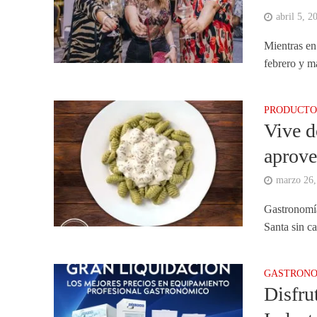
abril 5, 2
Mientras en 
febrero y ma
PRODUCTO
Vive d
aprove
marzo 26,
Gastronomía
Santa sin c
GASTRONO
Disfru