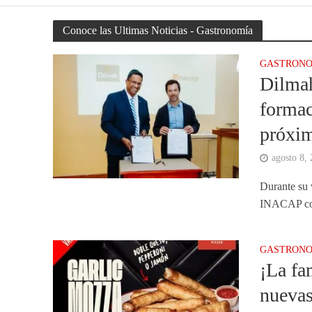
Conoce las Ultimas Noticias - Gastronomía
GASTRONO
Dilmah
formac
próxim
agosto 8,
Durante su 
INACAP con 
GASTRONO
¡La fa
nuevas