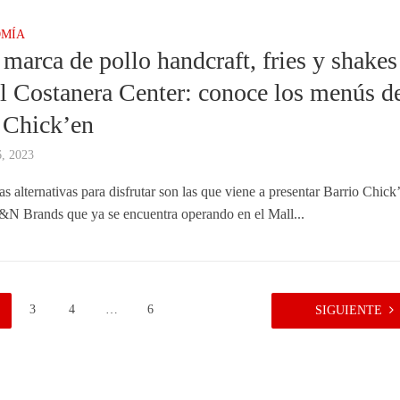
MÍA
marca de pollo handcraft, fries y shakes
al Costanera Center: conoce los menús d
 Chick’en
6, 2023
 alternativas para disfrutar son las que viene a presentar Barrio Chick’
N Brands que ya se encuentra operando en el Mall...
3
4
…
6
SIGUIENTE