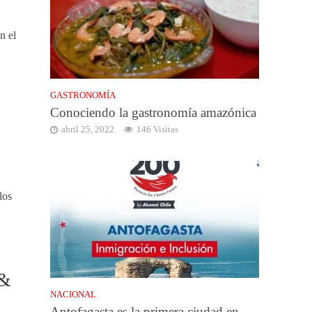
n el
GASTRONOMÍA
Conociendo la gastronomía amazónica
abril 25, 2022
146 Visitas
los
 &
NACIONAL
Antofagasta es la primera ciudad en