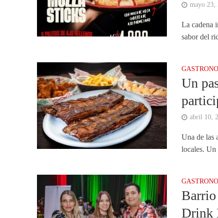
mayo 23,
La cadena i
sabor del r
GASTRONO
Un pas
partic
abril 10, 
Una de las a
locales. Un
GASTRONO
Barrio
Drink 