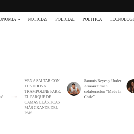
ONOMÍA
NOTICIAS
POLICIAL
POLITICA
TECNOLOG
VEN A SALTAR CON
Sammis Reyes y Under
TUS HIJOS A
Armour firman
TRAMPOLINE PARK,
colaboración “Made In
as?
EL PARQUE DE
Chile”
CAMAS ELÁSTICAS
MÁS GRANDE DEL
PAÍS